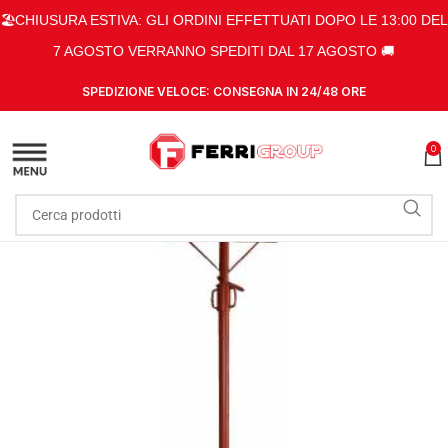
🏖️CHIUSURA ESTIVA: GLI ORDINI EFFETTUATI DOPO LE 13:00 DEL
7 AGOSTO VERRANNO SPEDITI DAL 17 AGOSTO 🚚
SPEDIZIONE VELOCE: CONSEGNA IN 24/48 ORE
0