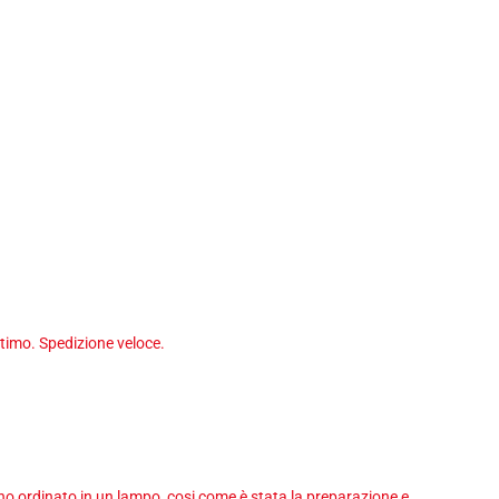
timo. Spedizione veloce.
 ho ordinato in un lampo, cosi come è stata la preparazione e