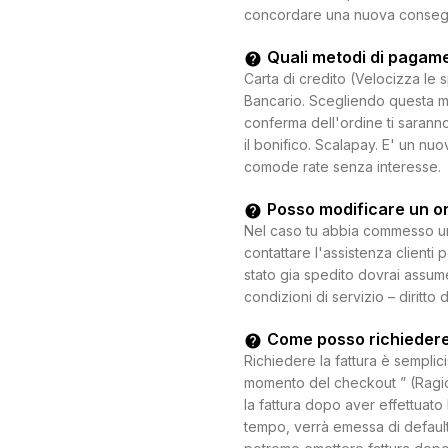
concordare una nuova consegna c
Quali metodi di pagam
Carta di credito (Velocizza le 
Bancario. Scegliendo questa mo
conferma dell'ordine ti saranno
il bonifico. Scalapay. E' un n
comode rate senza interesse.
Posso modificare un o
Nel caso tu abbia commesso un e
contattare l'assistenza clienti 
stato gia spedito dovrai assum
condizioni di servizio – diritto 
Come posso richiedere
Richiedere la fattura è semplici
momento del checkout ” (Ragion
la fattura dopo aver effettuato 
tempo, verrà emessa di default