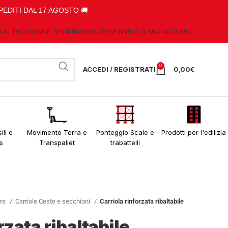
PEDITI DAL 17 AGOSTO 🚚
A IL TUO ORDINE
SHOP
RICHIEDI PREVENTIVO
IL MIO ACCOUNT
0
ACCEDI / REGISTRATI
0,00
€
ili e
Movimento Terra e
Ponteggio Scale e
Prodotti per l'edilizia
s
Transpallet
trabattelli
ere
Carriole Ceste e secchioni
Carriola rinforzata ribaltabile
rzata ribaltabile