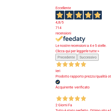
Eccellente
4,8
/5
714
recensioni
Le nostre recensioni a 4 e 5 stelle.
Clicca qui per leggerle tutte >
Precedente
Successivo
Ieri
Prodotto rapporto prezzo/qualità ot
Acquirente verificato
2 Giorni Fa
Tutto è stato perfetto. Ottimo sito e