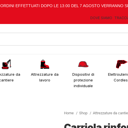
I ORDINI EFFETTUATI DOPO LE 13:00 DEL 7 AGOSTO VERRANNO S
DOVE SIAMO
TRACCI
ezzature da
Attrezzature da
Dispositivi di
Elettroutens
cantiere
lavoro
protezione
Cordles
individuale
Home
Shop
Attrezzature da canti
Carriola rinfo