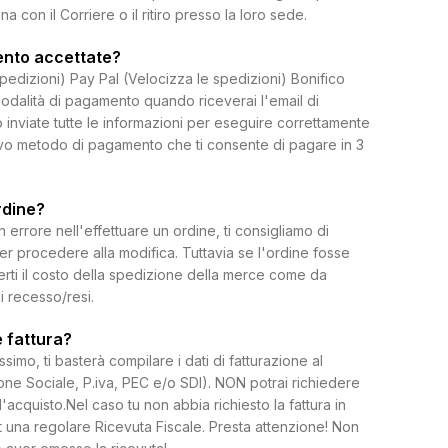
on il Corriere o il ritiro presso la loro sede.
ento accettate?
spedizioni) Pay Pal (Velocizza le spedizioni) Bonifico
dalità di pagamento quando riceverai l'email di
 inviate tutte le informazioni per eseguire correttamente
uovo metodo di pagamento che ti consente di pagare in 3
rdine?
rrore nell'effettuare un ordine, ti consigliamo di
per procedere alla modifica. Tuttavia se l'ordine fosse
erti il costo della spedizione della merce come da
di recesso/resi.
 fattura?
ssimo, ti basterà compilare i dati di fatturazione al
e Sociale, P.iva, PEC e/o SDI). NON potrai richiedere
l'acquisto.Nel caso tu non abbia richiesto la fattura in
 una regolare Ricevuta Fiscale. Presta attenzione! Non