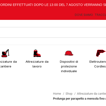
I ORDINI EFFETTUATI DOPO LE 13:00 DEL 7 AGOSTO VERRANNO S
DOVE SIAMO
TRACCI
ezzature da
Attrezzature da
Dispositivi di
Elettroutens
cantiere
lavoro
protezione
Cordles
individuale
Home
Shop
Attrezzature da canti
Prolunga per parapetto a mensola fino