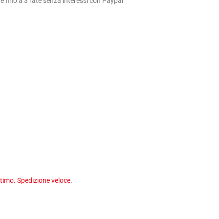
 fino a 3 rate senza interessi con Paypal
timo. Spedizione veloce.