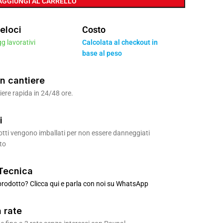
AGGIUNGI AL CARRELLO
eloci
Costo
gg lavorativi
Calcolata al checkout in
base al peso
n cantiere
ere rapida in 24/48 ore.
i
odotti vengono imballati per non essere danneggiati
to
Tecnica
rodotto? Clicca qui e parla con noi su WhatsApp
 rate