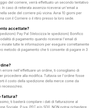
ggio del corriere, verrà effettuato un secondo tentativo
 In caso di reiterata assenza riceverai un'email a
 nella sede del corriere più vicina. Avrai 10 giorni per
on il Corriere o il ritiro presso la loro sede.
ento accettate?
spedizioni) Pay Pal (Velocizza le spedizioni) Bonifico
dalità di pagamento quando riceverai l'email di
 inviate tutte le informazioni per eseguire correttamente
uovo metodo di pagamento che ti consente di pagare in 3
rdine?
rrore nell'effettuare un ordine, ti consigliamo di
per procedere alla modifica. Tuttavia se l'ordine fosse
erti il costo della spedizione della merce come da
di recesso/resi.
 fattura?
ssimo, ti basterà compilare i dati di fatturazione al
e Sociale, P.iva, PEC e/o SDI). NON potrai richiedere