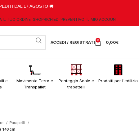
PEDITI DAL 17 AGOSTO 🚚
A IL TUO ORDINE
SHOP
RICHIEDI PREVENTIVO
IL MIO ACCOUNT
0
ACCEDI / REGISTRATI
0,00
€
ili e
Movimento Terra e
Ponteggio Scale e
Prodotti per l'edilizia
s
Transpallet
trabattelli
ere
Parapetti
 a 140 cm