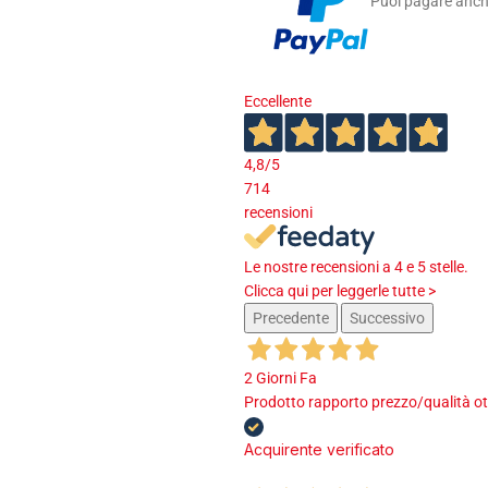
Puoi pagare anche
Eccellente
4,8
/5
714
recensioni
Le nostre recensioni a 4 e 5 stelle.
Clicca qui per leggerle tutte >
Precedente
Successivo
2 Giorni Fa
Prodotto rapporto prezzo/qualità ot
Acquirente verificato