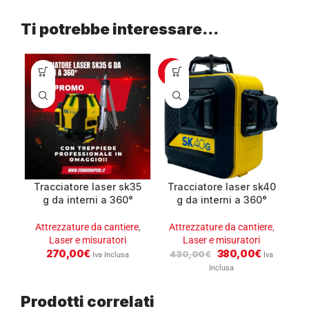
Ti potrebbe interessare…
-12%
Tracciatore laser sk35
Tracciatore laser sk40
g da interni a 360°
g da interni a 360°
completo di treppiede
completo di treppiede
spektra
spektra
Attrezzature da cantiere
,
Attrezzature da cantiere
,
Laser e misuratori
Laser e misuratori
270,00
€
380,00
€
430,00
€
Iva Inclusa
Iva
Inclusa
Prodotti correlati