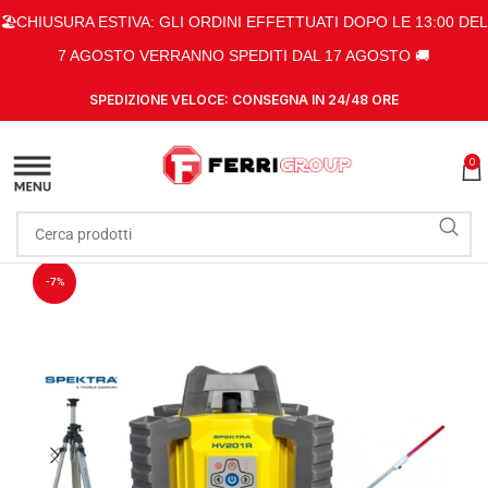
🏖️CHIUSURA ESTIVA: GLI ORDINI EFFETTUATI DOPO LE 13:00 DEL
7 AGOSTO VERRANNO SPEDITI DAL 17 AGOSTO 🚚
SPEDIZIONE VELOCE: CONSEGNA IN 24/48 ORE
0
-7%