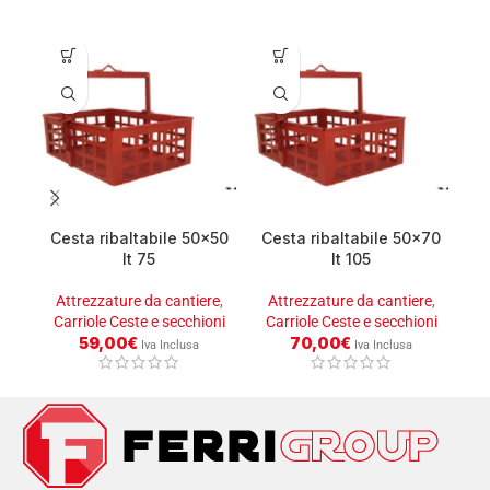
Cesta ribaltabile 50×50
Cesta ribaltabile 50×70
lt 75
lt 105
Attrezzature da cantiere
,
Attrezzature da cantiere
,
A
Carriole Ceste e secchioni
Carriole Ceste e secchioni
59,00
€
70,00
€
Iva Inclusa
Iva Inclusa