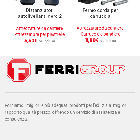
Distanziatori
Fermo corda per
I
autolivellanti nero 2
carrucola
mm conf.250
Attrezzature da cantiere
,
A
Attrezzature da cantiere
,
Carrucole e bandiere
At
Attrezzature per piastrelle
11,89
€
5,50
€
Iva Inclusa
Iva Inclusa
Forniamo i migliori e più adeguati prodotti per l'edilizia al miglior
rapporto qualità prezzo, offrendo un servizio di assistenza e
consulenza.