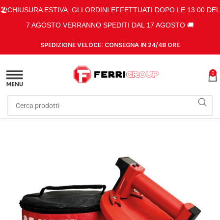
🏖️CHIUSURA ESTIVA: GLI ORDINI EFFETTUATI DOPO LE 13:00 DEL
7 AGOSTO VERRANNO SPEDITI DAL 17 AGOSTO 🚚
SPEDIZIONE VELOCE: CONSEGNA IN 24/48 ORE
0