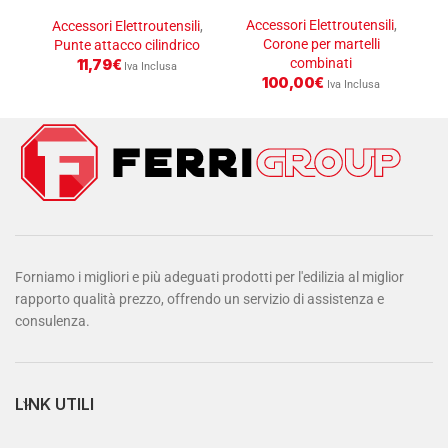
a tazza da ø 32-152
attacco cilindrico
Accessori Elettroutensili
,
A
Accessori Elettroutensili
,
Corone per martelli
Punte attacco cilindrico
combinati
11,79
€
Iva Inclusa
100,00
€
Iva Inclusa
Forniamo i migliori e più adeguati prodotti per l'edilizia al miglior
rapporto qualità prezzo, offrendo un servizio di assistenza e
consulenza.
LINK UTILI