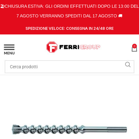
🏖️CHIUSURA ESTIVA: GLI ORDINI EFFETTUATI DOPO LE 13:00 DEL
7 AGOSTO VERRANNO SPEDITI DAL 17 AGOSTO 🚚
SPEDIZIONE VELOCE: CONSEGNA IN 24/48 ORE
0