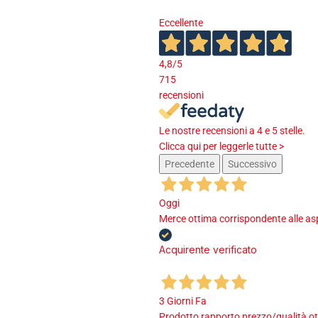
Eccellente
4,8
/5
715
recensioni
Le nostre recensioni a 4 e 5 stelle.
Clicca qui per leggerle tutte >
Precedente
Successivo
Oggi
Merce ottima corrispondente alle asp
Acquirente verificato
3 Giorni Fa
Prodotto rapporto prezzo/qualità ot