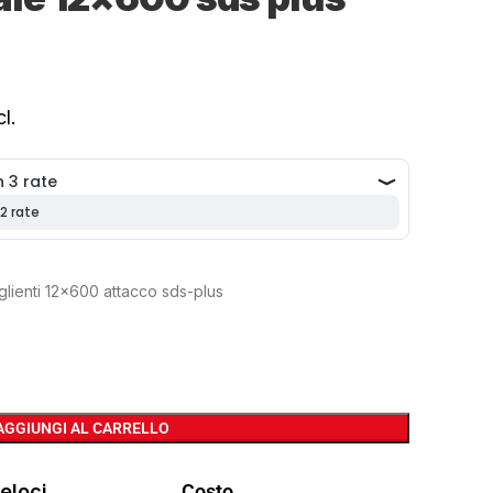
l.
aglienti 12×600 attacco sds-plus
AGGIUNGI AL CARRELLO
eloci
Costo