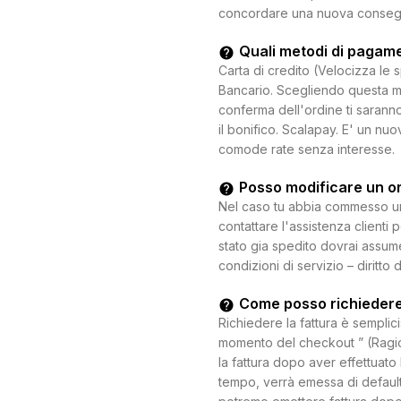
concordare una nuova consegna c
Quali metodi di pagam
Carta di credito (Velocizza le 
Bancario. Scegliendo questa mo
conferma dell'ordine ti saranno
il bonifico. Scalapay. E' un n
comode rate senza interesse.
Posso modificare un o
Nel caso tu abbia commesso un e
contattare l'assistenza clienti 
stato gia spedito dovrai assum
condizioni di servizio – diritto 
Come posso richiedere
Richiedere la fattura è semplici
momento del checkout ” (Ragion
la fattura dopo aver effettuato 
tempo, verrà emessa di default