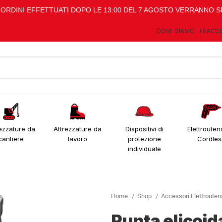
I ORDINI EFFETTUATI DOPO LE 13:00 DEL 7 AGOSTO VERRANNO S
DOVE SIAMO
TRACCI
ezzature da
Attrezzature da
Dispositivi di
Elettroutens
cantiere
lavoro
protezione
Cordles
individuale
Home
Shop
Accessori Elettrouten
Punta elicoid