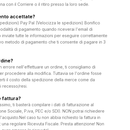
on il Corriere o il ritiro presso la loro sede.
ento accettate?
spedizioni) Pay Pal (Velocizza le spedizioni) Bonifico
dalità di pagamento quando riceverai l'email di
 inviate tutte le informazioni per eseguire correttamente
uovo metodo di pagamento che ti consente di pagare in 3
rdine?
rrore nell'effettuare un ordine, ti consigliamo di
per procedere alla modifica. Tuttavia se l'ordine fosse
erti il costo della spedizione della merce come da
di recesso/resi.
 fattura?
ssimo, ti basterà compilare i dati di fatturazione al
e Sociale, P.iva, PEC e/o SDI). NON potrai richiedere
l'acquisto.Nel caso tu non abbia richiesto la fattura in
 una regolare Ricevuta Fiscale. Presta attenzione! Non