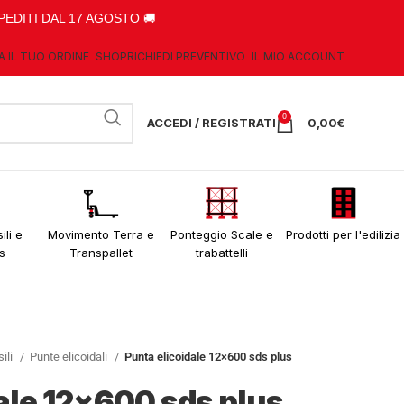
PEDITI DAL 17 AGOSTO 🚚
A IL TUO ORDINE
SHOP
RICHIEDI PREVENTIVO
IL MIO ACCOUNT
0
ACCEDI / REGISTRATI
0,00
€
ili e
Movimento Terra e
Ponteggio Scale e
Prodotti per l'edilizia
s
Transpallet
trabattelli
sili
Punte elicoidali
Punta elicoidale 12×600 sds plus
ale 12×600 sds plus