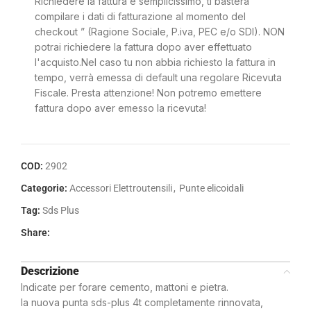
Richiedere la fattura è semplicissimo, ti basterà
compilare i dati di fatturazione al momento del
checkout ” (Ragione Sociale, P.iva, PEC e/o SDI). NON
potrai richiedere la fattura dopo aver effettuato
l'acquisto.Nel caso tu non abbia richiesto la fattura in
tempo, verrà emessa di default una regolare Ricevuta
Fiscale. Presta attenzione! Non potremo emettere
fattura dopo aver emesso la ricevuta!
COD:
2902
Categorie:
Accessori Elettroutensili
,
Punte elicoidali
Tag:
Sds Plus
Share:
Descrizione
Indicate per forare cemento, mattoni e pietra.
la nuova punta sds-plus 4t completamente rinnovata,