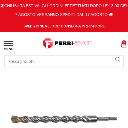
🏖️CHIUSURA ESTIVA: GLI ORDINI EFFETTUATI DOPO LE 13:00 DEL
7 AGOSTO VERRANNO SPEDITI DAL 17 AGOSTO 🚚
SPEDIZIONE VELOCE: CONSEGNA IN 24/48 ORE
0