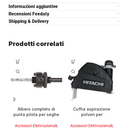
Informazioni aggiuntive
Recensioni Feedaty
Shipping & Delivery
Prodotti correlati
Albero completo di
Cuffia aspirazione
punta pilota per seghe
polveri per
a tazza da ø 32-152
smerigliatrici ø 115 –
s
attacco cilindrico
125 mm
Accessori Elettroutensili
,
Accessori Elettroutensili
,
A