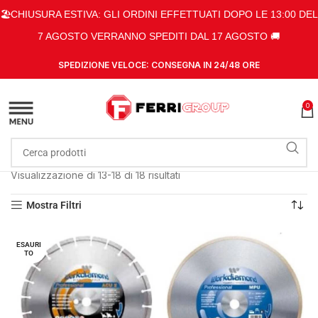
🏖️CHIUSURA ESTIVA: GLI ORDINI EFFETTUATI DOPO LE 13:00 DEL
7 AGOSTO VERRANNO SPEDITI DAL 17 AGOSTO 🚚
SPEDIZIONE VELOCE: CONSEGNA IN 24/48 ORE
0
Home
Shop
Prodotti taggati “Dischi diamantati”
Pagina 2
Visualizzazione di 13-18 di 18 risultati
Mostra Filtri
ESAURI
TO