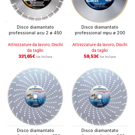
Disco diamantato
Disco diamantato
professional acu 2 ø 450
professional mpu ø 200
mm per asfalto e cemento
mm
Attrezzature da lavoro
,
Dischi
Attrezzature da lavoro
,
Dischi
da taglio
da taglio
331,65
€
59,53
€
Iva Inclusa
Iva Inclusa
Disco diamantato
Disco diamantato