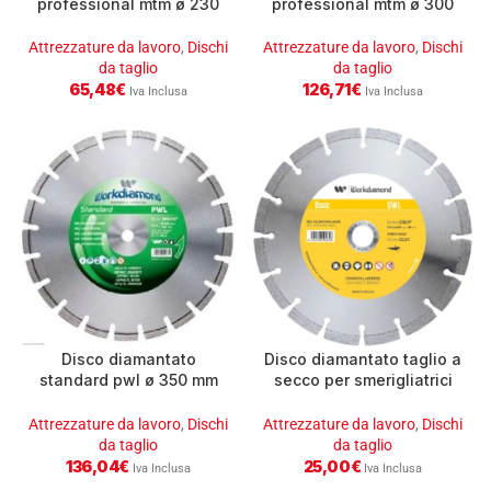
professional mtm ø 230
professional mtm ø 300
mm tutti i materiali
mm
Attrezzature da lavoro
,
Dischi
Attrezzature da lavoro
,
Dischi
da taglio
da taglio
65,48
€
126,71
€
Iva Inclusa
Iva Inclusa
Disco diamantato
Disco diamantato taglio a
standard pwl ø 350 mm
secco per smerigliatrici
per asfalto e cemento
angolari – segmentati
saldatura laser – uwl ø
Attrezzature da lavoro
,
Dischi
Attrezzature da lavoro
,
Dischi
125 foro ø 22,23
da taglio
da taglio
136,04
€
25,00
€
Iva Inclusa
Iva Inclusa