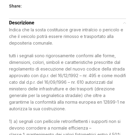
Share:
Descrizione
Indica che la sosta costituisce grave intralcio o pericolo e
che il veicolo potrà essere rimosso e trasportato alla
depositeria comunale.
tutti i segnali sono rigorosamente conformi alle forme,
dimensioni, colori, simboli e caratteristiche prescritte dal
regolamento di esecuzione del nuovo codice della strada
approvato con d.p.r. del 16/12/1992 – nr. 495 e come modifi
cato dal d.p.r. del 16/09/1996 – nr. 610 autorizzati dal
ministero delle infrastrutture e dei trasporti (direzione
generale per la segnaletica stradale) che oltre a
garantirne la conformità alla norma europea en 12899-1 ne
autorizza la sua costruzione.
1) a) segnali con pellicole retroriflettenti i supporti non si
devono corrodere a normale efficienza –
classe 1: mantenimento dei valori fotometrici entro il 50%