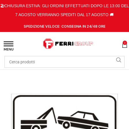
🏖️CHIUSURA ESTIVA: GLI ORDINI EFFETTUATI DOPO LE 13:00 DEL
7 AGOSTO VERRANNO SPEDITI DAL 17 AGOSTO 🚚
SPEDIZIONE VELOCE: CONSEGNA IN 24/48 ORE
0