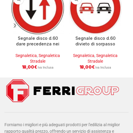
Segnale disco d.60
Segnale disco d.60
dare precedenza nei
divieto di sorpasso
sensi unici alternati
fig.48
fig.41
Segnaletica
,
Segnaletica
Segnaletica
,
Segnaletica
S
Stradale
Stradale
18,00
€
18,00
€
Iva Inclusa
Iva Inclusa
Forniamo i migliori e più adeguati prodotti per l'edilizia al miglior
rapporto qualità prezzo, offrendo un servizio di assistenza e