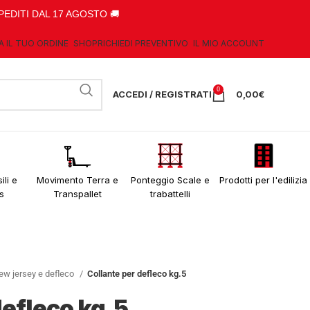
PEDITI DAL 17 AGOSTO 🚚
A IL TUO ORDINE
SHOP
RICHIEDI PREVENTIVO
IL MIO ACCOUNT
0
ACCEDI / REGISTRATI
0,00
€
ili e
Movimento Terra e
Ponteggio Scale e
Prodotti per l'edilizia
s
Transpallet
trabattelli
ew jersey e defleco
Collante per defleco kg.5
defleco kg.5