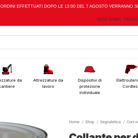
I ORDINI EFFETTUATI DOPO LE 13:00 DEL 7 AGOSTO VERRANNO S
DOVE SIAMO
TRACCI
ezzature da
Attrezzature da
Dispositivi di
Elettroutens
cantiere
lavoro
protezione
Cordles
individuale
Home
Shop
Segnaletica
Coni n
Collante per 