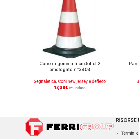
Cono in gomma h cm.54 cl.2
Pann
omologato n°3403
Segnaletica
,
Coni new jersey e defleco
S
17,38
€
Iva Inclusa
RISORSE 
Termini e