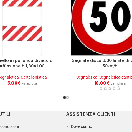
ello in polionda divieto di
Segnale disco d.60 limite di v
affissione h.1,80×1.00
50km/h
egnaletica
,
Cartellonistica
Segnaletica
,
Segnaletica cantie
5,00
€
18,00
€
Iva Inclusa
Iva Inclusa
UTILI
ASSISTENZA CLIENTI
 condizioni
Dove siamo