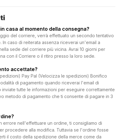
ti
 in casa al momento della consegna?
ggio del corriere, verrà effettuato un secondo tentativo
 In caso di reiterata assenza riceverai un'email a
 nella sede del corriere più vicina. Avrai 10 giorni per
on il Corriere o il ritiro presso la loro sede.
ento accettate?
spedizioni) Pay Pal (Velocizza le spedizioni) Bonifico
dalità di pagamento quando riceverai l'email di
 inviate tutte le informazioni per eseguire correttamente
uovo metodo di pagamento che ti consente di pagare in 3
rdine?
rrore nell'effettuare un ordine, ti consigliamo di
per procedere alla modifica. Tuttavia se l'ordine fosse
erti il costo della spedizione della merce come da