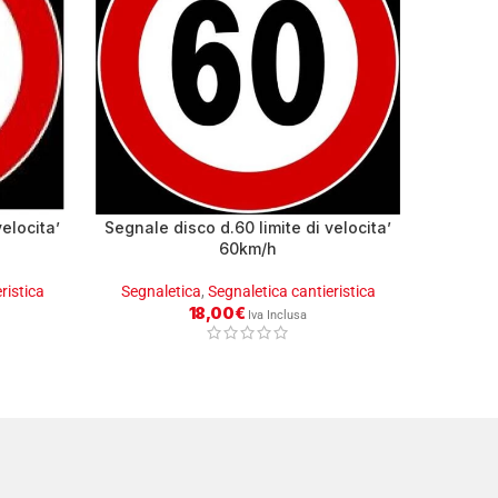
elocita’
Segnale disco d.60 limite di velocita’
Segnal
60km/h
ristica
Segnaletica
,
Segnaletica cantieristica
S
18,00
€
Iva Inclusa