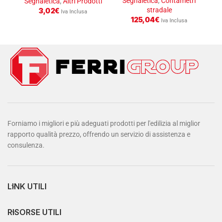
Segnaletica
,
Contametri
S
Segnaletica
,
Altri Prodotti
stradale
3,02
€
Iva Inclusa
125,04
€
Iva Inclusa
Forniamo i migliori e più adeguati prodotti per l'edilizia al miglior
rapporto qualità prezzo, offrendo un servizio di assistenza e
consulenza.
LINK UTILI
RISORSE UTILI