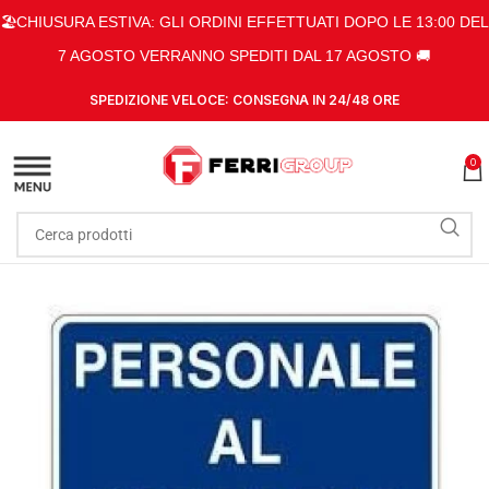
🏖️CHIUSURA ESTIVA: GLI ORDINI EFFETTUATI DOPO LE 13:00 DEL
7 AGOSTO VERRANNO SPEDITI DAL 17 AGOSTO 🚚
SPEDIZIONE VELOCE: CONSEGNA IN 24/48 ORE
0