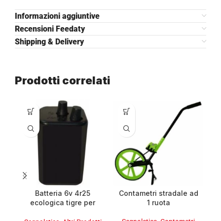
Informazioni aggiuntive
Recensioni Feedaty
Shipping & Delivery
Prodotti correlati
Batteria 6v 4r25
Contametri stradale ad
C
ecologica tigre per
1 ruota
1
lampade da ponteggio