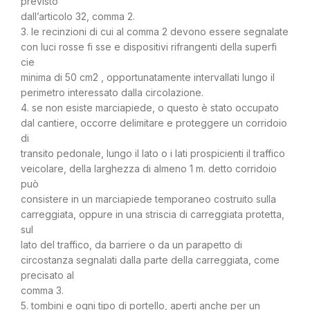
previsto
dall’articolo 32, comma 2.
3. le recinzioni di cui al comma 2 devono essere segnalate
con luci rosse fi sse e dispositivi rifrangenti della superfi
cie
minima di 50 cm2 , opportunatamente intervallati lungo il
perimetro interessato dalla circolazione.
4. se non esiste marciapiede, o questo è stato occupato
dal cantiere, occorre delimitare e proteggere un corridoio
di
transito pedonale, lungo il lato o i lati prospicienti il traffico
veicolare, della larghezza di almeno 1 m. detto corridoio
può
consistere in un marciapiede temporaneo costruito sulla
carreggiata, oppure in una striscia di carreggiata protetta,
sul
lato del traffico, da barriere o da un parapetto di
circostanza segnalati dalla parte della carreggiata, come
precisato al
comma 3.
5. tombini e ogni tipo di portello, aperti anche per un