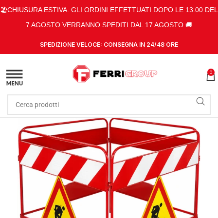
🏖️CHIUSURA ESTIVA: GLI ORDINI EFFETTUATI DOPO LE 13:00 DEL
7 AGOSTO VERRANNO SPEDITI DAL 17 AGOSTO 🚚
SPEDIZIONE VELOCE: CONSEGNA IN 24/48 ORE
0