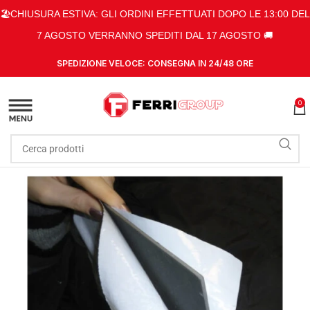
🏖️CHIUSURA ESTIVA: GLI ORDINI EFFETTUATI DOPO LE 13:00 DEL
7 AGOSTO VERRANNO SPEDITI DAL 17 AGOSTO 🚚
SPEDIZIONE VELOCE: CONSEGNA IN 24/48 ORE
0