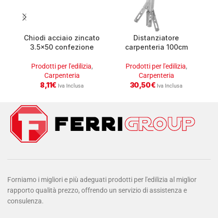
Chiodi acciaio zincato
Distanziatore
3.5×50 confezione
carpenteria 100cm
c
kg2.5
conf. 50 pz
Prodotti per l'edilizia
,
Prodotti per l'edilizia
,
Carpenteria
Carpenteria
8,11
€
30,50
€
Iva Inclusa
Iva Inclusa
Forniamo i migliori e più adeguati prodotti per l'edilizia al miglior
rapporto qualità prezzo, offrendo un servizio di assistenza e
consulenza.