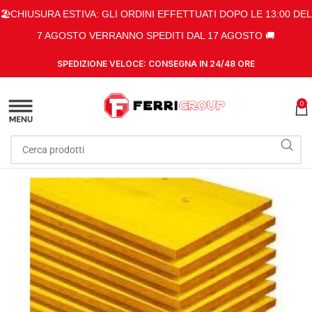
🏖️CHIUSURA ESTIVA: GLI ORDINI EFFETTUATI DOPO LE 13:00 DEL
7 AGOSTO VERRANNO SPEDITI DAL 17 AGOSTO 🚚
SPEDIZIONE VELOCE: CONSEGNA IN 24/48 ORE
0