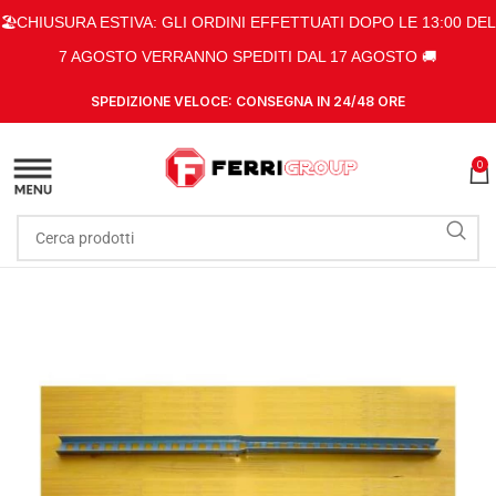
🏖️CHIUSURA ESTIVA: GLI ORDINI EFFETTUATI DOPO LE 13:00 DEL
7 AGOSTO VERRANNO SPEDITI DAL 17 AGOSTO 🚚
SPEDIZIONE VELOCE: CONSEGNA IN 24/48 ORE
0