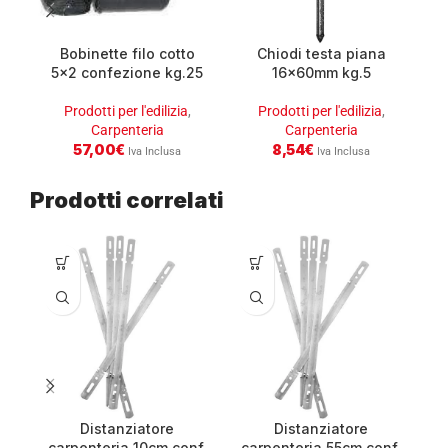
Bobinette filo cotto
Chiodi testa piana
5×2 confezione kg.25
16x60mm kg.5
Prodotti per l'edilizia
,
Prodotti per l'edilizia
,
Carpenteria
Carpenteria
57,00
€
8,54
€
Iva Inclusa
Iva Inclusa
Prodotti correlati
Distanziatore
Distanziatore
carpenteria 10cm conf.
carpenteria 55cm conf.
c