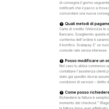
di consegna il giorno seguente.
notificarti che il pacco si trova
concordare una nuova consegna c
Quali metodi di pagam
Carta di credito (Velocizza le 
Bancario. Scegliendo questa mo
conferma dell'ordine ti saranno
il bonifico. Scalapay. E' un n
comode rate senza interesse.
Posso modificare un o
Nel caso tu abbia commesso un e
contattare l'assistenza clienti 
stato gia spedito dovrai assum
condizioni di servizio – diritto 
Come posso richiedere
Richiedere la fattura è semplici
momento del checkout ” (Ragion
la fattura dopo aver effettuato 