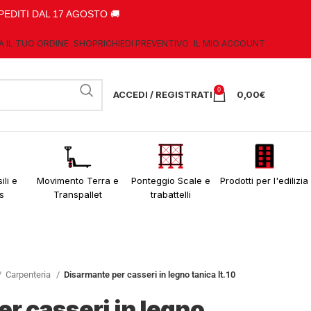
PEDITI DAL 17 AGOSTO 🚚
A IL TUO ORDINE
SHOP
RICHIEDI PREVENTIVO
IL MIO ACCOUNT
0
ACCEDI / REGISTRATI
0,00
€
ili e
Movimento Terra e
Ponteggio Scale e
Prodotti per l'edilizia
s
Transpallet
trabattelli
Carpenteria
Disarmante per casseri in legno tanica lt.10
r casseri in legno