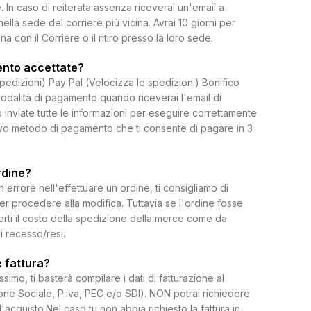
 In caso di reiterata assenza riceverai un'email a
 nella sede del corriere più vicina. Avrai 10 giorni per
on il Corriere o il ritiro presso la loro sede.
ento accettate?
spedizioni) Pay Pal (Velocizza le spedizioni) Bonifico
dalità di pagamento quando riceverai l'email di
 inviate tutte le informazioni per eseguire correttamente
uovo metodo di pagamento che ti consente di pagare in 3
rdine?
rrore nell'effettuare un ordine, ti consigliamo di
per procedere alla modifica. Tuttavia se l'ordine fosse
erti il costo della spedizione della merce come da
di recesso/resi.
 fattura?
ssimo, ti basterà compilare i dati di fatturazione al
e Sociale, P.iva, PEC e/o SDI). NON potrai richiedere
l'acquisto.Nel caso tu non abbia richiesto la fattura in