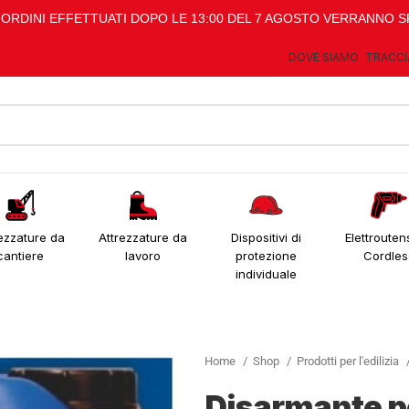
I ORDINI EFFETTUATI DOPO LE 13:00 DEL 7 AGOSTO VERRANNO S
DOVE SIAMO
TRACCI
ezzature da
Attrezzature da
Dispositivi di
Elettroutens
cantiere
lavoro
protezione
Cordles
individuale
Home
Shop
Prodotti per l'edilizia
Disarmante pe