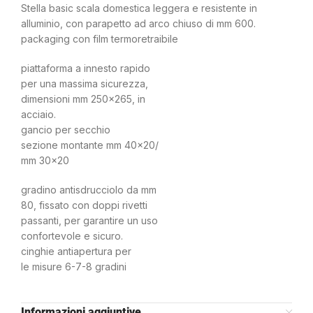
Stella basic scala domestica leggera e resistente in
alluminio, con parapetto ad arco chiuso di mm 600.
packaging con film termoretraibile
piattaforma a innesto rapido
per una massima sicurezza,
dimensioni mm 250×265, in
acciaio.
gancio per secchio
sezione montante mm 40×20/
mm 30×20
gradino antisdrucciolo da mm
80, fissato con doppi rivetti
passanti, per garantire un uso
confortevole e sicuro.
cinghie antiapertura per
le misure 6-7-8 gradini
Informazioni aggiuntive