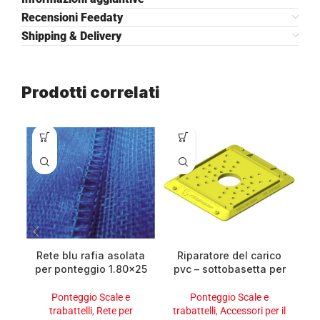
Recensioni Feedaty
Shipping & Delivery
Prodotti correlati
Rete blu rafia asolata
Riparatore del carico
S
per ponteggio 1.80×25
pvc – sottobasetta per
3
rotolo 45.00 mq
ponteggio
Ponteggio Scale e
Ponteggio Scale e
trabattelli
,
Rete per
trabattelli
,
Accessori per il