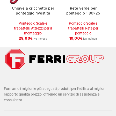
Chiave a cricchetto per
Rete verde per
ponteggio rivestita
ponteggio 1.80×25
21/22
rotolo 45mq
Ponteggio Scale e
Ponteggio Scale e
tr
trabattelli
,
Attrezzi per il
trabattelli
,
Rete per
montaggio
ponteggio
28,00
€
19,00
€
Iva Inclusa
Iva Inclusa
Forniamo i migliori e più adeguati prodotti per l'edilizia al miglior
rapporto qualità prezzo, offrendo un servizio di assistenza e
consulenza.