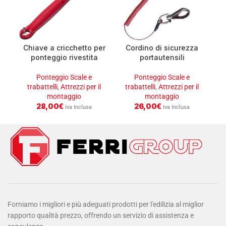
Chiave a cricchetto per
Cordino di sicurezza
ponteggio rivestita
portautensili
21/22
anticaduta
Ponteggio Scale e
Ponteggio Scale e
trabattelli
,
Attrezzi per il
trabattelli
,
Attrezzi per il
tr
montaggio
montaggio
28,00
€
26,00
€
Iva Inclusa
Iva Inclusa
Forniamo i migliori e più adeguati prodotti per l'edilizia al miglior
rapporto qualità prezzo, offrendo un servizio di assistenza e