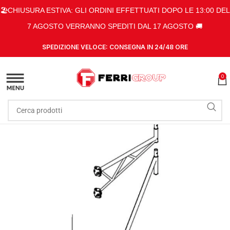
🏖️CHIUSURA ESTIVA: GLI ORDINI EFFETTUATI DOPO LE 13:00 DEL
7 AGOSTO VERRANNO SPEDITI DAL 17 AGOSTO 🚚
SPEDIZIONE VELOCE: CONSEGNA IN 24/48 ORE
0