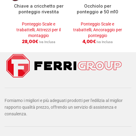
Chiave a cricchetto per
Occhiolo per
ponteggio rivestita
ponteggio ø 50 m10
21/22
d.16x21cm
Ponteggio Scale e
Ponteggio Scale e
trabattelli
,
Attrezzi per il
trabattelli
,
Ancoraggio per
montaggio
ponteggio
28,00
€
4,00
€
Iva Inclusa
Iva Inclusa
Forniamo i migliori e più adeguati prodotti per l'edilizia al miglior
rapporto qualità prezzo, offrendo un servizio di assistenza e
consulenza.