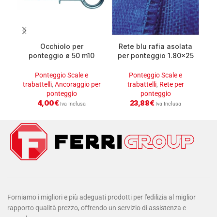
Occhiolo per
Rete blu rafia asolata
ponteggio ø 50 m10
per ponteggio 1.80×25
v
d.16x21cm
rotolo 45.00 mq
Ponteggio Scale e
Ponteggio Scale e
trabattelli
,
Ancoraggio per
trabattelli
,
Rete per
ponteggio
ponteggio
4,00
€
23,88
€
Iva Inclusa
Iva Inclusa
Forniamo i migliori e più adeguati prodotti per l'edilizia al miglior
rapporto qualità prezzo, offrendo un servizio di assistenza e