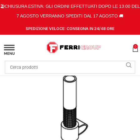
🏖️CHIUSURA ESTIVA: GLI ORDINI EFFETTUATI DOPO LE 13:00 DEL
7 AGOSTO VERRANNO SPEDITI DAL 17 AGOSTO 🚚
SPEDIZIONE VELOCE: CONSEGNA IN 24/48 ORE
0