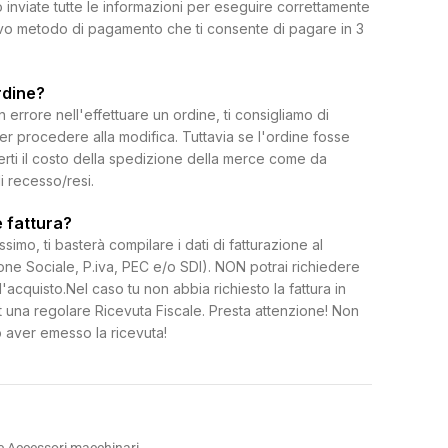
 inviate tutte le informazioni per eseguire correttamente
uovo metodo di pagamento che ti consente di pagare in 3
rdine?
rrore nell'effettuare un ordine, ti consigliamo di
per procedere alla modifica. Tuttavia se l'ordine fosse
erti il costo della spedizione della merce come da
di recesso/resi.
 fattura?
ssimo, ti basterà compilare i dati di fatturazione al
e Sociale, P.iva, PEC e/o SDI). NON potrai richiedere
l'acquisto.Nel caso tu non abbia richiesto la fattura in
 una regolare Ricevuta Fiscale. Presta attenzione! Non
 aver emesso la ricevuta!