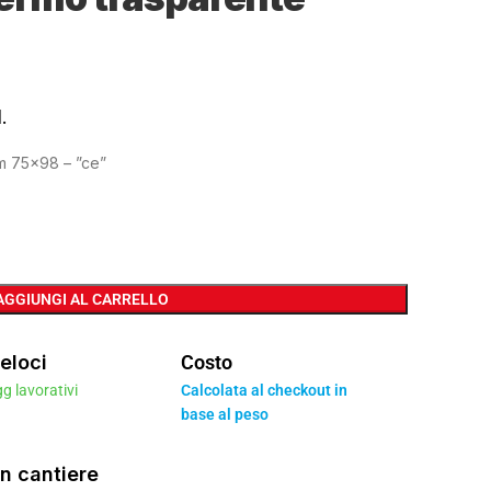
.
m 75×98 – ”ce”
AGGIUNGI AL CARRELLO
eloci
Costo
gg lavorativi
Calcolata al checkout in
base al peso
n cantiere