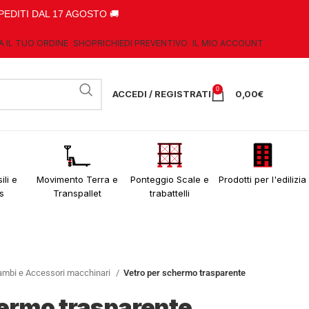
PEDITI DAL 17 AGOSTO 🚚
A IL TUO ORDINE
SHOP
RICHIEDI PREVENTIVO
IL MIO ACCOUNT
0
ACCEDI / REGISTRATI
0,00
€
ili e
Movimento Terra e
Ponteggio Scale e
Prodotti per l'edilizia
s
Transpallet
trabattelli
ambi e Accessori macchinari
Vetro per schermo trasparente
hermo trasparente