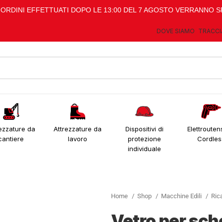
I ORDINI EFFETTUATI DOPO LE 13:00 DEL 7 AGOSTO VERRANNO S
DOVE SIAMO
TRACCI
ezzature da
Attrezzature da
Dispositivi di
Elettroutens
cantiere
lavoro
protezione
Cordles
individuale
Home
Shop
Macchine Edili
Ric
Vetro per sc