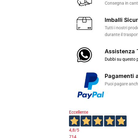
Consegna in canti
Imballi Sicur
Tutti i nostri pr
durante il traspor
Assistenza 
Dubbi su questo p
Pagamenti a
Puoi pagare anche
Eccellente
4,8
/5
714