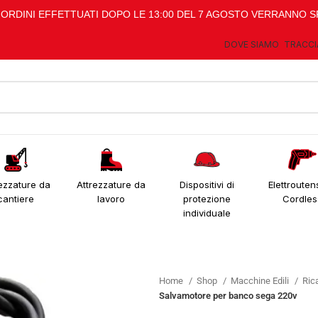
I ORDINI EFFETTUATI DOPO LE 13:00 DEL 7 AGOSTO VERRANNO S
DOVE SIAMO
TRACCI
ezzature da
Attrezzature da
Dispositivi di
Elettroutens
cantiere
lavoro
protezione
Cordles
individuale
Home
Shop
Macchine Edili
Ric
Salvamotore per banco sega 220v