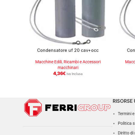
Condensatore uf 20 cav+occ
Con
Macchine Edili
,
Ricambi e Accessori
Macch
macchinari
4,36
€
Iva Inclusa
RISORSE 
Termini e
Politica 
Diritto d