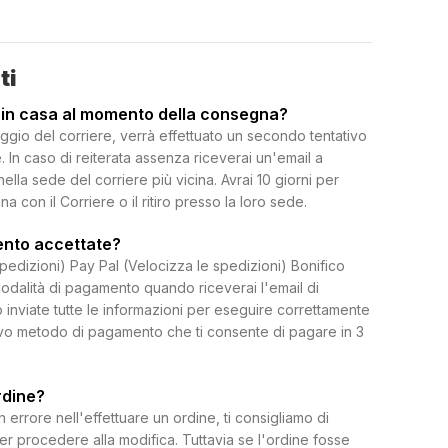
ti
 in casa al momento della consegna?
ggio del corriere, verrà effettuato un secondo tentativo
 In caso di reiterata assenza riceverai un'email a
 nella sede del corriere più vicina. Avrai 10 giorni per
on il Corriere o il ritiro presso la loro sede.
ento accettate?
spedizioni) Pay Pal (Velocizza le spedizioni) Bonifico
dalità di pagamento quando riceverai l'email di
 inviate tutte le informazioni per eseguire correttamente
uovo metodo di pagamento che ti consente di pagare in 3
rdine?
rrore nell'effettuare un ordine, ti consigliamo di
per procedere alla modifica. Tuttavia se l'ordine fosse