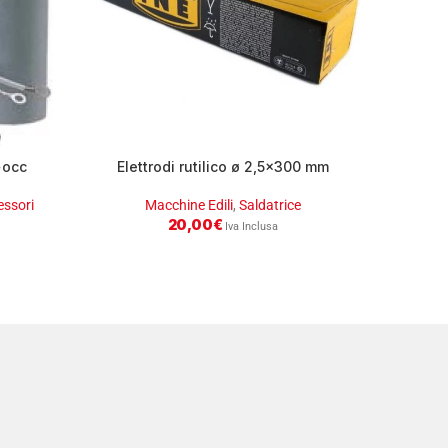
+occ
Elettrodi rutilico ø 2,5×300 mm
Man
essori
Macchine Edili
,
Saldatrice
Macch
20,00
€
Iva Inclusa