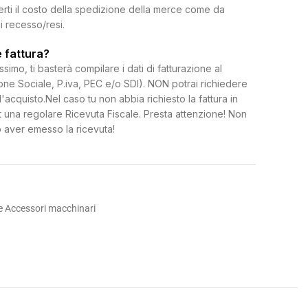
erti il costo della spedizione della merce come da
di recesso/resi.
 fattura?
ssimo, ti basterà compilare i dati di fatturazione al
e Sociale, P.iva, PEC e/o SDI). NON potrai richiedere
l'acquisto.Nel caso tu non abbia richiesto la fattura in
 una regolare Ricevuta Fiscale. Presta attenzione! Non
 aver emesso la ricevuta!
e Accessori macchinari