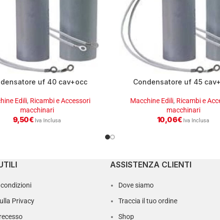
densatore uf 40 cav+occ
Condensatore uf 45 cav
ine Edili
,
Ricambi e Accessori
Macchine Edili
,
Ricambi e Acc
macchinari
macchinari
9,50
€
10,06
€
Iva Inclusa
Iva Inclusa
UTILI
ASSISTENZA CLIENTI
 condizioni
Dove siamo
sulla Privacy
Traccia il tuo ordine
i recesso
Shop