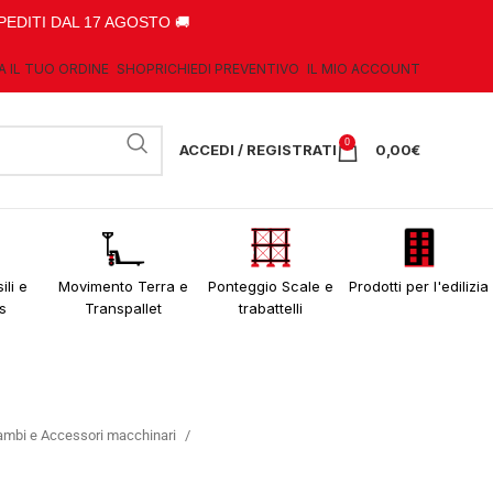
PEDITI DAL 17 AGOSTO 🚚
A IL TUO ORDINE
SHOP
RICHIEDI PREVENTIVO
IL MIO ACCOUNT
0
ACCEDI / REGISTRATI
0,00
€
ili e
Movimento Terra e
Ponteggio Scale e
Prodotti per l'edilizia
s
Transpallet
trabattelli
ambi e Accessori macchinari