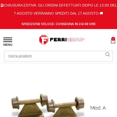
🏖️CHIUSURA ESTIVA: GLI ORDINI EFFETTUATI DOPO LE 13:00 DEL
7 AGOSTO VERRANNO SPEDITI DAL 17 AGOSTO 🚚
SPEDIZIONE VELOCE: CONSEGNA IN 24/48 ORE
0