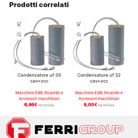
Prodotti correlati
Condensatore uf 30
Condensatore uf 32
cav+occ
cav+occ
Macchine Edili
,
Ricambi e
Macchine Edili
,
Ricambi e
M
Accessori macchinari
Accessori macchinari
6,66
€
9,00
€
Iva Inclusa
Iva Inclusa