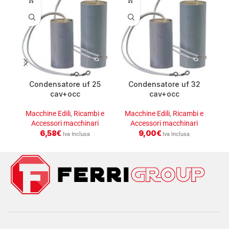
Condensatore uf 25
Condensatore uf 32
C
cav+occ
cav+occ
Macchine Edili
,
Ricambi e
Macchine Edili
,
Ricambi e
M
Accessori macchinari
Accessori macchinari
6,58
€
9,00
€
Iva Inclusa
Iva Inclusa