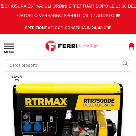
🏖️CHIUSURA ESTIVA: GLI ORDINI EFFETTUATI DOPO LE 13:00 DEL
7 AGOSTO VERRANNO SPEDITI DAL 17 AGOSTO 🚚
SPEDIZIONE VELOCE: CONSEGNA IN 24/48 ORE
0
ESAURI
TO