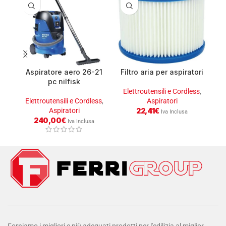
Aspiratore aero 26-21
Filtro aria per aspiratori
pc nilfisk
Elettroutensili e Cordless
,
Elettroutensili e Cordless
,
Aspiratori
E
Aspiratori
22,41
€
Iva Inclusa
240,00
€
Iva Inclusa