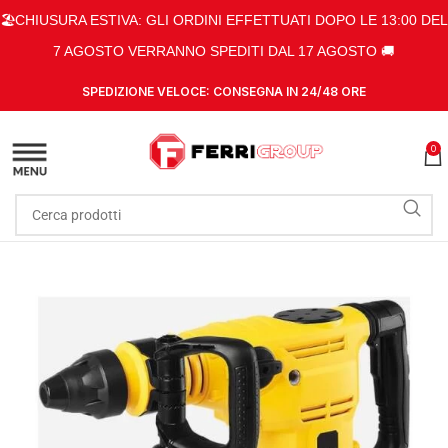
🏖️CHIUSURA ESTIVA: GLI ORDINI EFFETTUATI DOPO LE 13:00 DEL
7 AGOSTO VERRANNO SPEDITI DAL 17 AGOSTO 🚚
SPEDIZIONE VELOCE: CONSEGNA IN 24/48 ORE
0