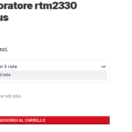
foratore rtm2330
us
ncl.
0w sds plus
AGGIUNGI AL CARRELLO