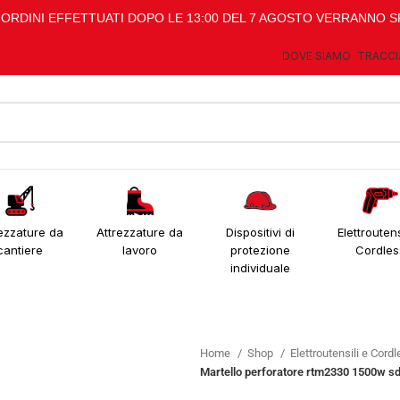
I ORDINI EFFETTUATI DOPO LE 13:00 DEL 7 AGOSTO VERRANNO S
DOVE SIAMO
TRACCI
ezzature da
Attrezzature da
Dispositivi di
Elettroutens
cantiere
lavoro
protezione
Cordles
individuale
Home
Shop
Elettroutensili e Cord
Martello perforatore rtm2330 1500w sd