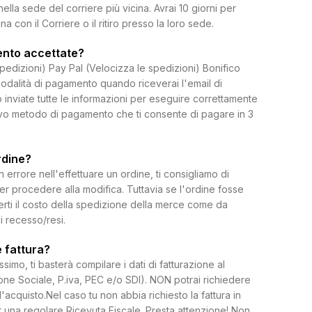
 nella sede del corriere più vicina. Avrai 10 giorni per
on il Corriere o il ritiro presso la loro sede.
ento accettate?
spedizioni) Pay Pal (Velocizza le spedizioni) Bonifico
dalità di pagamento quando riceverai l'email di
 inviate tutte le informazioni per eseguire correttamente
uovo metodo di pagamento che ti consente di pagare in 3
rdine?
rrore nell'effettuare un ordine, ti consigliamo di
per procedere alla modifica. Tuttavia se l'ordine fosse
erti il costo della spedizione della merce come da
di recesso/resi.
 fattura?
ssimo, ti basterà compilare i dati di fatturazione al
e Sociale, P.iva, PEC e/o SDI). NON potrai richiedere
l'acquisto.Nel caso tu non abbia richiesto la fattura in
 una regolare Ricevuta Fiscale. Presta attenzione! Non