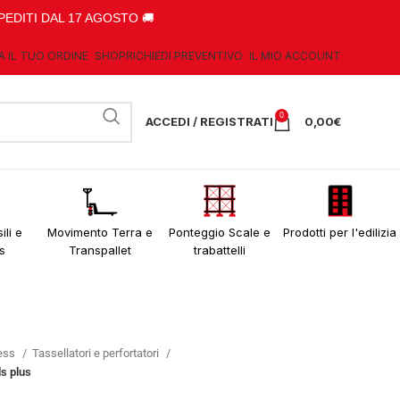
PEDITI DAL 17 AGOSTO 🚚
A IL TUO ORDINE
SHOP
RICHIEDI PREVENTIVO
IL MIO ACCOUNT
0
ACCEDI / REGISTRATI
0,00
€
ili e
Movimento Terra e
Ponteggio Scale e
Prodotti per l'edilizia
s
Transpallet
trabattelli
less
Tassellatori e perfortatori
s plus