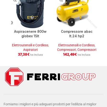
Aspiracenere 800w
Compressore abac
K
globex 15lt
lt.24 hp2
v
Elettroutensili e Cordless
,
Elettroutensili e Cordless
,
E
Aspiratori
Compressori
,
Compressori
37,38
€
142,49
€
Iva Inclusa
Iva Inclusa
Forniamo i migliori e più adeguati prodotti per l'edilizia al miglior