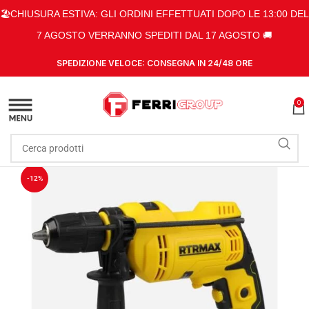
🏖️CHIUSURA ESTIVA: GLI ORDINI EFFETTUATI DOPO LE 13:00 DEL
7 AGOSTO VERRANNO SPEDITI DAL 17 AGOSTO 🚚
SPEDIZIONE VELOCE: CONSEGNA IN 24/48 ORE
0
-12%