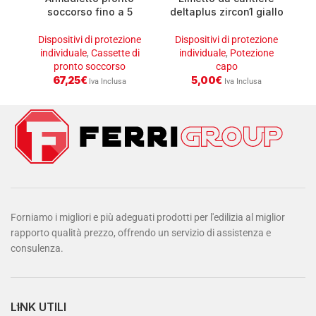
soccorso fino a 5
deltaplus zircon1 giallo
persone
con chiusura a fibbia
D
Dispositivi di protezione
Dispositivi di protezione
individuale
,
Cassette di
individuale
,
Potezione
pronto soccorso
capo
67,25
€
5,00
€
Iva Inclusa
Iva Inclusa
Forniamo i migliori e più adeguati prodotti per l'edilizia al miglior
rapporto qualità prezzo, offrendo un servizio di assistenza e
consulenza.
LINK UTILI