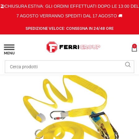
🏖️CHIUSURA ESTIVA: GLI ORDINI EFFETTUATI DOPO LE 13:00 DEL
7 AGOSTO VERRANNO SPEDITI DAL 17 AGOSTO 🚚
SPEDIZIONE VELOCE: CONSEGNA IN 24/48 ORE
0