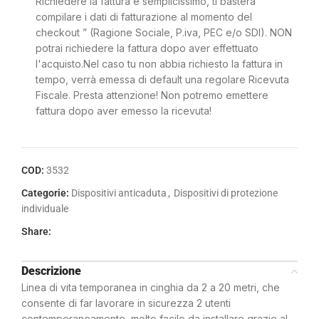
Richiedere la fattura è semplicissimo, ti basterà
compilare i dati di fatturazione al momento del
checkout ” (Ragione Sociale, P.iva, PEC e/o SDI). NON
potrai richiedere la fattura dopo aver effettuato
l'acquisto.Nel caso tu non abbia richiesto la fattura in
tempo, verrà emessa di default una regolare Ricevuta
Fiscale. Presta attenzione! Non potremo emettere
fattura dopo aver emesso la ricevuta!
COD:
3532
Categorie:
Dispositivi anticaduta
,
Dispositivi di protezione
individuale
Share:
Descrizione
Linea di vita temporanea in cinghia da 2 a 20 metri, che
consente di far lavorare in sicurezza 2 utenti
contemporaneamente, molto facile da installare grazie al