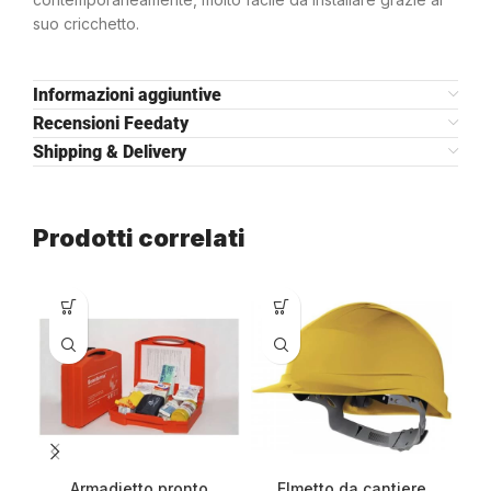
suo cricchetto.
Informazioni aggiuntive
Recensioni Feedaty
Shipping & Delivery
Prodotti correlati
Armadietto pronto
Elmetto da cantiere
G