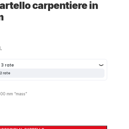
rtello carpentiere in
m
.
 600 mm “mass”