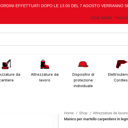
I ORDINI EFFETTUATI DOPO LE 13:00 DEL 7 AGOSTO VERRANNO S
DOVE SIAMO
TRACCI
ezzature da
Attrezzature da
Dispositivi di
Elettroutens
cantiere
lavoro
protezione
Cordles
individuale
Home
Shop
Attrezzature da lavor
Manico per martello carpentiere in le