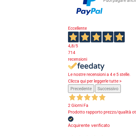
Puoi pagare anche
Eccellente
4,8
/5
714
recensioni
Le nostre recensioni a 4 e 5 stelle.
Clicca qui per leggerle tutte >
Precedente
Successivo
2 Giorni Fa
Prodotto rapporto prezzo/qualità ot
Acquirente verificato