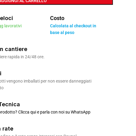
AGGIUNGI AL CARRELLO
eloci
Costo
gg lavorativi
Calcolata al checkout in
base al peso
n cantiere
ere rapida in 24/48 ore.
i
odotti vengono imballati per non essere danneggiati
to
Tecnica
rodotto? Clicca qui e parla con noi su WhatsApp
 rate