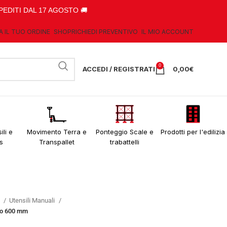
PEDITI DAL 17 AGOSTO 🚚
A IL TUO ORDINE
SHOP
RICHIEDI PREVENTIVO
IL MIO ACCOUNT
0
ACCEDI / REGISTRATI
0,00
€
ili e
Movimento Terra e
Ponteggio Scale e
Prodotti per l'edilizia
s
Transpallet
trabattelli
o
Utensili Manuali
gno 600 mm