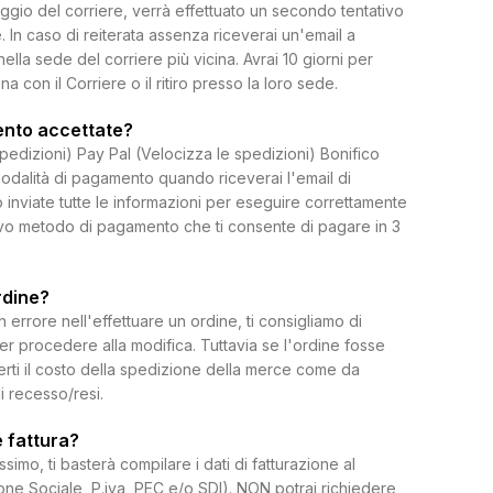
ggio del corriere, verrà effettuato un secondo tentativo
 In caso di reiterata assenza riceverai un'email a
 nella sede del corriere più vicina. Avrai 10 giorni per
on il Corriere o il ritiro presso la loro sede.
ento accettate?
spedizioni) Pay Pal (Velocizza le spedizioni) Bonifico
dalità di pagamento quando riceverai l'email di
 inviate tutte le informazioni per eseguire correttamente
uovo metodo di pagamento che ti consente di pagare in 3
rdine?
rrore nell'effettuare un ordine, ti consigliamo di
per procedere alla modifica. Tuttavia se l'ordine fosse
erti il costo della spedizione della merce come da
di recesso/resi.
 fattura?
ssimo, ti basterà compilare i dati di fatturazione al
e Sociale, P.iva, PEC e/o SDI). NON potrai richiedere