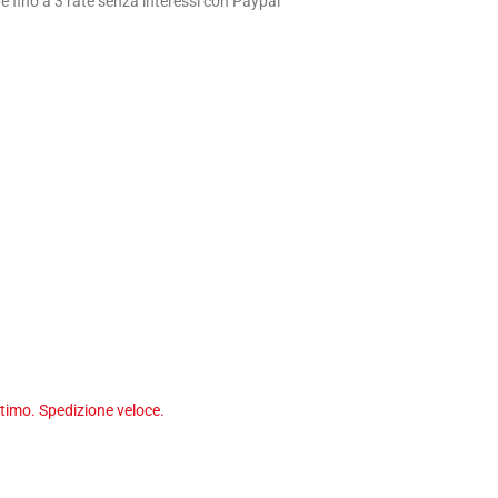
 fino a 3 rate senza interessi con Paypal
timo. Spedizione veloce.