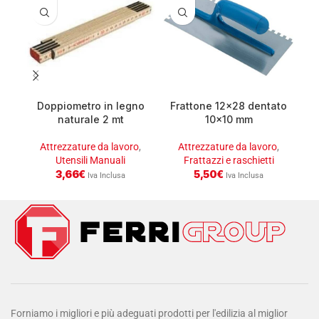
Doppiometro in legno
Frattone 12×28 dentato
naturale 2 mt
10×10 mm
z
Attrezzature da lavoro
,
Attrezzature da lavoro
,
Utensili Manuali
Frattazzi e raschietti
3,66
€
5,50
€
Iva Inclusa
Iva Inclusa
Forniamo i migliori e più adeguati prodotti per l'edilizia al miglior