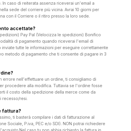
 In caso di reiterata assenza riceverai un'email a
 nella sede del corriere più vicina. Avrai 10 giorni per
on il Corriere o il ritiro presso la loro sede.
ento accettate?
spedizioni) Pay Pal (Velocizza le spedizioni) Bonifico
dalità di pagamento quando riceverai l'email di
 inviate tutte le informazioni per eseguire correttamente
uovo metodo di pagamento che ti consente di pagare in 3
rdine?
rrore nell'effettuare un ordine, ti consigliamo di
per procedere alla modifica. Tuttavia se l'ordine fosse
erti il costo della spedizione della merce come da
di recesso/resi.
 fattura?
ssimo, ti basterà compilare i dati di fatturazione al
e Sociale, P.iva, PEC e/o SDI). NON potrai richiedere
l'acquisto.Nel caso tu non abbia richiesto la fattura in