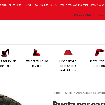
I ORDINI EFFETTUATI DOPO LE 13:00 DEL 7 AGOSTO VERRANNO S
DOVE SIAMO
TRACCI
ezzature da
Attrezzature da
Dispositivi di
Elettroutens
cantiere
lavoro
protezione
Cordles
individuale
Home
Shop
Attrezzature da lavor
Ruota per car