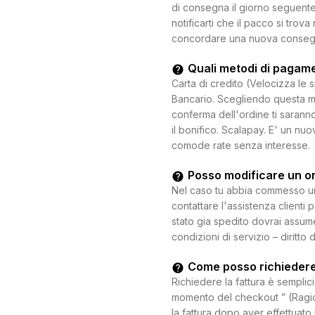
di consegna il giorno seguente.
notificarti che il pacco si trova
concordare una nuova consegna c
Quali metodi di pagam
Carta di credito (Velocizza le 
Bancario. Scegliendo questa mo
conferma dell'ordine ti saranno
il bonifico. Scalapay. E' un n
comode rate senza interesse.
Posso modificare un o
Nel caso tu abbia commesso un e
contattare l'assistenza clienti 
stato gia spedito dovrai assum
condizioni di servizio – diritto 
Come posso richiedere
Richiedere la fattura è semplici
momento del checkout ” (Ragion
la fattura dopo aver effettuato 