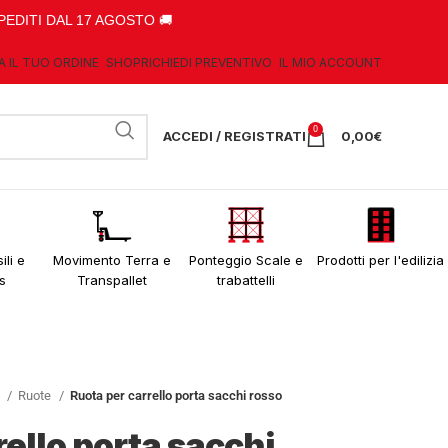
PEDITI DAL 17 AGOSTO 🚚
A IL TUO ORDINE
SHOP
RICHIEDI PREVENTIVO
IL MIO ACCOUNT
0
ACCEDI / REGISTRATI
0,00
€
ili e
Movimento Terra e
Ponteggio Scale e
Prodotti per l'edilizia
s
Transpallet
trabattelli
o
Ruote
Ruota per carrello porta sacchi rosso
rello porta sacchi