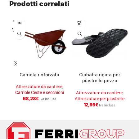
Prodotti correlati
ESAURI
TO
Carriola rinforzata
Ciabatta rigata per
piastrelle pezzo
singolo
Attrezzature da cantiere
,
Carriole Ceste e secchioni
A
Attrezzature da cantiere
,
68,28
€
Attrezzature per piastrelle
Iva Inclusa
12,95
€
Iva Inclusa