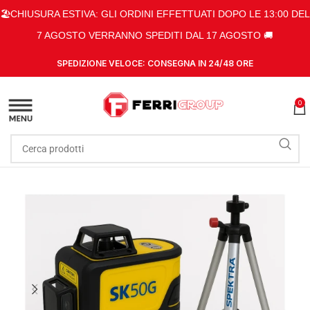
🏖️CHIUSURA ESTIVA: GLI ORDINI EFFETTUATI DOPO LE 13:00 DEL
7 AGOSTO VERRANNO SPEDITI DAL 17 AGOSTO 🚚
SPEDIZIONE VELOCE: CONSEGNA IN 24/48 ORE
0