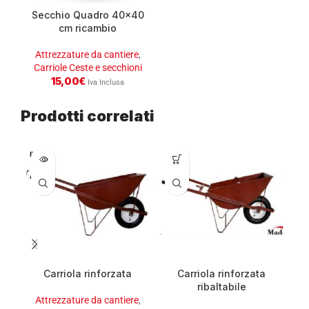
Secchio Quadro 40×40
cm ricambio
Attrezzature da cantiere
,
Carriole Ceste e secchioni
15,00
€
Iva Inclusa
Prodotti correlati
ESAURI
TO
Carriola rinforzata
Carriola rinforzata
ribaltabile
Attrezzature da cantiere
,