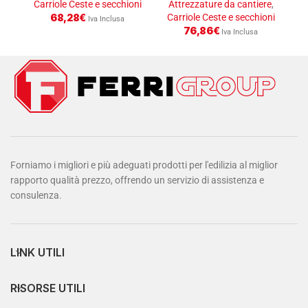
Carriole Ceste e secchioni
Attrezzature da cantiere
,
A
68,28
€
Carriole Ceste e secchioni
At
Iva Inclusa
76,86
€
Iva Inclusa
Forniamo i migliori e più adeguati prodotti per l'edilizia al miglior
rapporto qualità prezzo, offrendo un servizio di assistenza e
consulenza.
LINK UTILI
RISORSE UTILI