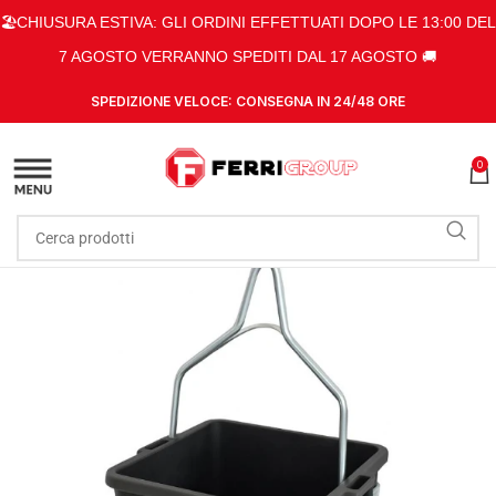
🏖️CHIUSURA ESTIVA: GLI ORDINI EFFETTUATI DOPO LE 13:00 DEL
7 AGOSTO VERRANNO SPEDITI DAL 17 AGOSTO 🚚
SPEDIZIONE VELOCE: CONSEGNA IN 24/48 ORE
0