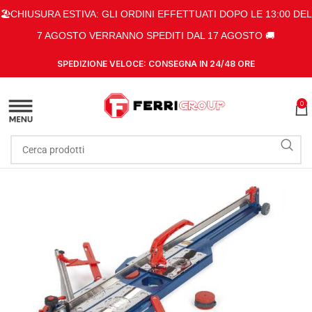
🏖️CHIUSURA ESTIVA: GLI ORDINI EFFETTUATI DOPO LE 13:00 DEL
7 AGOSTO VERRANNO SPEDITI DAL 17 AGOSTO 🚚
SPEDIZIONE VELOCE: CONSEGNA IN 24/48 ORE
0