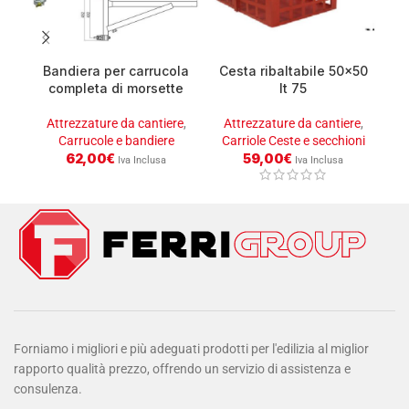
Bandiera per carrucola
Cesta ribaltabile 50×50
D
completa di morsette
lt 75
Attrezzature da cantiere
,
Attrezzature da cantiere
,
A
Carrucole e bandiere
Carriole Ceste e secchioni
At
62,00
€
59,00
€
Iva Inclusa
Iva Inclusa
Forniamo i migliori e più adeguati prodotti per l'edilizia al miglior
rapporto qualità prezzo, offrendo un servizio di assistenza e
consulenza.