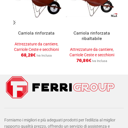
Carriola rinforzata
Carriola rinforzata
Ce
ribaltabile
Attrezzature da cantiere
,
Carriole Ceste e secchioni
Attrezzature da cantiere
,
A
68,28
€
Carriole Ceste e secchioni
C
Iva Inclusa
76,86
€
Iva Inclusa
Forniamo i migliori e più adeguati prodotti per l'edilizia al miglior
rapporto qualità prezzo, offrendo un servizio di assistenza e