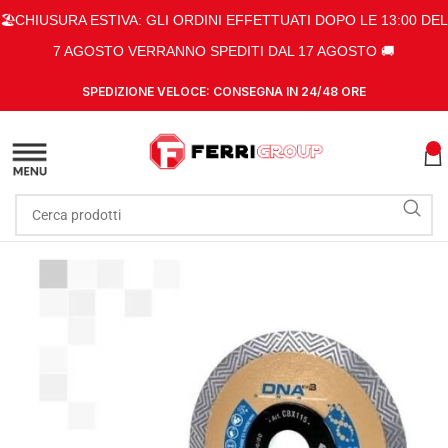
🏖️CHIUSURA ESTIVA: GLI ORDINI EFFETTUATI DOPO LE 13:00 DEL
7 AGOSTO VERRANNO SPEDITI DAL 17 AGOSTO 🚚
SPEDIZIONE VELOCE: CONSEGNA IN 24/48 ORE