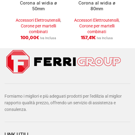
Corona al widia ø
Corona al widia ø
50mm
80mm
Accessori Elettroutensili
,
Accessori Elettroutensili
,
A
Corone per martelli
Corone per martelli
combinati
combinati
100,00
€
157,41
€
Iva Inclusa
Iva Inclusa
Forniamo i migliori e più adeguati prodotti per l'edilizia al miglior
rapporto qualità prezzo, offrendo un servizio di assistenza e
consulenza.
LINK UTILI