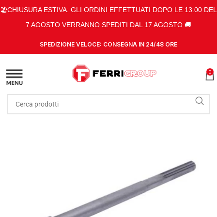
🏖️CHIUSURA ESTIVA: GLI ORDINI EFFETTUATI DOPO LE 13:00 DEL
7 AGOSTO VERRANNO SPEDITI DAL 17 AGOSTO 🚚
SPEDIZIONE VELOCE: CONSEGNA IN 24/48 ORE
0