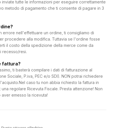
 inviate tutte le informazioni per eseguire correttamente
uovo metodo di pagamento che ti consente di pagare in 3
rdine?
rrore nell'effettuare un ordine, ti consigliamo di
per procedere alla modifica. Tuttavia se l'ordine fosse
erti il costo della spedizione della merce come da
di recesso/resi.
 fattura?
ssimo, ti basterà compilare i dati di fatturazione al
e Sociale, P.iva, PEC e/o SDI). NON potrai richiedere
l'acquisto.Nel caso tu non abbia richiesto la fattura in
 una regolare Ricevuta Fiscale. Presta attenzione! Non
 aver emesso la ricevuta!