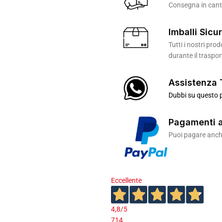
Consegna in canti
Imballi Sicur
Tutti i nostri pr
durante il traspor
Assistenza 
Dubbi su questo p
Pagamenti a
Puoi pagare anche
Eccellente
4,8
/5
714