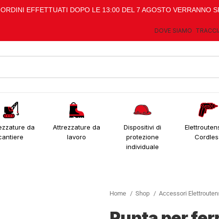
I ORDINI EFFETTUATI DOPO LE 13:00 DEL 7 AGOSTO VERRANNO S
DOVE SIAMO
TRACCI
ezzature da
Attrezzature da
Dispositivi di
Elettroutens
cantiere
lavoro
protezione
Cordles
individuale
Home
Shop
Accessori Elettrouten
Punta per fe