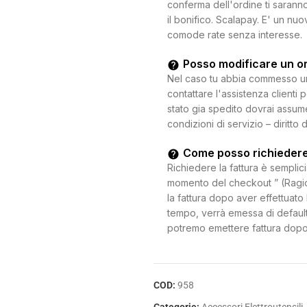
conferma dell'ordine ti saranno
il bonifico. Scalapay. E' un n
comode rate senza interesse.
Posso modificare un o
Nel caso tu abbia commesso un e
contattare l'assistenza clienti 
stato gia spedito dovrai assum
condizioni di servizio – diritto 
Come posso richiedere
Richiedere la fattura è semplici
momento del checkout ” (Ragion
la fattura dopo aver effettuato 
tempo, verrà emessa di default
potremo emettere fattura dopo
COD:
958