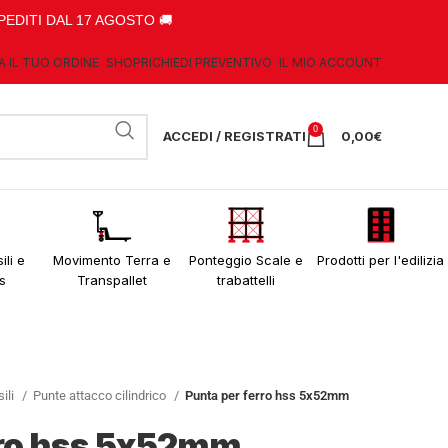
PEDITI DAL 17 AGOSTO 🚚
A IL TUO ORDINE
SHOP
RICHIEDI PREVENTIVO
IL MIO ACCOUNT
0
ACCEDI / REGISTRATI
0,00
€
ili e
Movimento Terra e
Ponteggio Scale e
Prodotti per l'edilizia
s
Transpallet
trabattelli
sili
Punte attacco cilindrico
Punta per ferro hss 5x52mm
rro hss 5x52mm