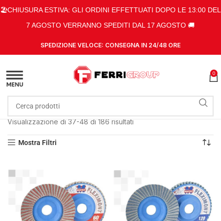
🏖️CHIUSURA ESTIVA: GLI ORDINI EFFETTUATI DOPO LE 13:00 DEL
7 AGOSTO VERRANNO SPEDITI DAL 17 AGOSTO 🚚
SPEDIZIONE VELOCE: CONSEGNA IN 24/48 ORE
0
Home
Shop
Attrezzature da cantiere
Pagina 4
Visualizzazione di 37-48 di 186 risultati
Mostra Filtri