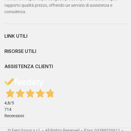
rapporto qualità prezzo, offrendo un servizio di assistenza e
consulenza.
LINK UTILI
RISORSE UTILI
ASSISTENZA CLIENTI
4,8
/5
714
Recensioni
© Ferri Group s.r.l. – All Rights Reserved – P.Iva: 04389530611 –