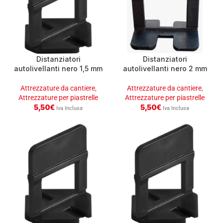
Distanziatori
Distanziatori
autolivellanti nero 1,5 mm
autolivellanti nero 2 mm
conf.250
conf.250
Attrezzature da cantiere
,
Attrezzature da cantiere
,
Attrezzature per piastrelle
Attrezzature per piastrelle
5,50
€
5,50
€
Iva Inclusa
Iva Inclusa