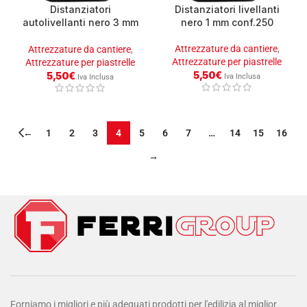
Distanziatori
Distanziatori livellanti
autolivellanti nero 3 mm
nero 1 mm conf.250
conf.250
Attrezzature da cantiere
,
Attrezzature da cantiere
,
Attrezzature per piastrelle
Attrezzature per piastrelle
5,50
€
5,50
€
Iva Inclusa
Iva Inclusa
←
1
2
3
4
5
6
7
…
14
15
16
→
Forniamo i migliori e più adeguati prodotti per l'edilizia al miglior